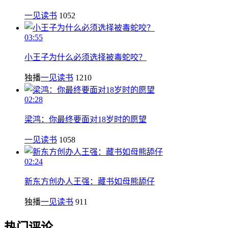
一见读书
1052
03:55
小王子为什么必须选择被毒蛇咬？
独播
一见读书
1210
02:28
梁鸿：你最终要面对18岁时的愿望
一见读书
1058
02:24
新东方创办人王强：藏书如母熊舔仔
独播
一见读书
911
热门评论