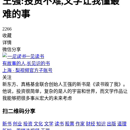
王强:投资不难,文学让我懂最
难的事
2266
收藏
详情
微信分享
一见读书
有故事的人,长见识的书
上海 · 梨视频官方子账号
关注
新东方、真格基金联合创始人王强的新书是《读书毁了我》。
他说，投资很简单，复杂的是人的宇宙和世界，而文学作品让
我能够把很多事从宏大的未来考虑
扫二维码分享
新书
创业
投资
文化
文学
读书
股票
作家
财经
知识
出版
道理