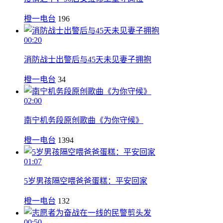
橙一电台
196
00:20
消防战士出警后与45天未见妻子拥抱
橙一电台
34
02:00
南宁机务段原创歌曲《为你守候》
橙一电台
1394
01:07
5岁男孩隔空喂爸爸蛋糕：平安回家
橙一电台
132
00:50