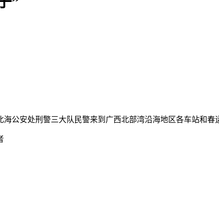
子”
北海公安处刑警三大队民警来到广西北部湾沿海地区各车站和春
者