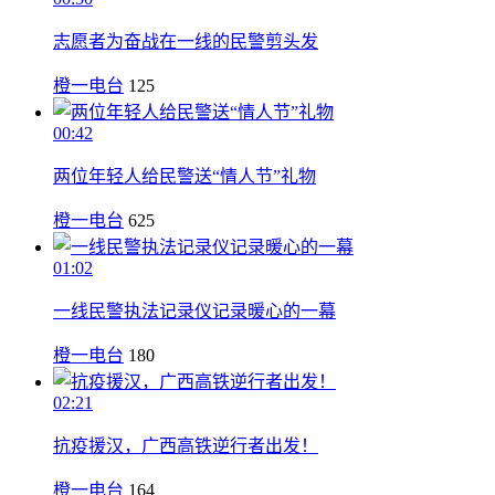
志愿者为奋战在一线的民警剪头发
橙一电台
125
00:42
两位年轻人给民警送“情人节”礼物
橙一电台
625
01:02
一线民警执法记录仪记录暖心的一幕
橙一电台
180
02:21
抗疫援汉，广西高铁逆行者出发！
橙一电台
164