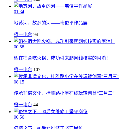
01:34
地苏河，故乡的河——韦俊平作品展
橙一电台
94
00:58
晒在宿舍吃火锅，成功引来爬网线核实的阿消！
橙一电台
107
08:15
传承非遗文化，桂雅路小学在线玩转创意“三月三”
橙一电台
44
00:56
疫情之下，90后女维修工坚守岗位