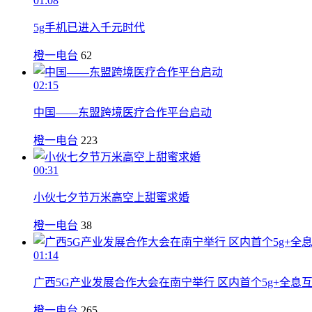
01:08
5g手机已进入千元时代
橙一电台
62
02:15
中国——东盟跨境医疗合作平台启动
橙一电台
223
00:31
小伙七夕节万米高空上甜蜜求婚
橙一电台
38
01:14
广西5G产业发展合作大会在南宁举行 区内首个5g+全息
橙一电台
265