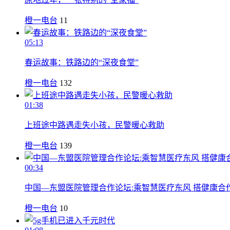
橙一电台
11
05:13
春运故事：铁路边的“深夜食堂”
橙一电台
132
01:38
上班途中路遇走失小孩，民警暖心救助
橙一电台
139
00:34
中国—东盟医院管理合作论坛:乘智慧医疗东风 搭健康合
橙一电台
10