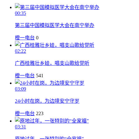
00:35
第三届中国模拟医学大会在南宁举办
橙一电台
0
02:22
广西桂雅壮乡娃，唱支山歌给党听
橙一电台
541
03:09
24小时在岗，为边境安宁守岁
橙一电台
223
03:31
原地过年，一张特别的“全家福”