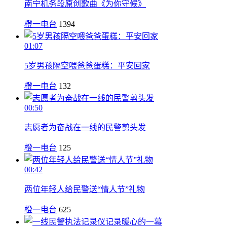
南宁机务段原创歌曲《为你守候》
橙一电台
1394
01:07
5岁男孩隔空喂爸爸蛋糕：平安回家
橙一电台
132
00:50
志愿者为奋战在一线的民警剪头发
橙一电台
125
00:42
两位年轻人给民警送“情人节”礼物
橙一电台
625