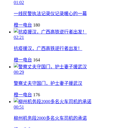
01:02
一线民警执法记录仪记录暖心的一幕
橙一电台
180
02:21
抗疫援汉，广西高铁逆行者出发！
橙一电台
164
00:29
警察丈夫守国门，护士妻子援武汉
橙一电台
176
00:51
柳州机务段2000多名火车司机的承诺