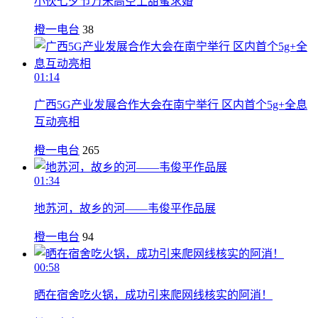
小伙七夕节万米高空上甜蜜求婚
橙一电台
38
01:14
广西5G产业发展合作大会在南宁举行 区内首个5g+全息
互动亮相
橙一电台
265
01:34
地苏河，故乡的河——韦俊平作品展
橙一电台
94
00:58
晒在宿舍吃火锅，成功引来爬网线核实的阿消！