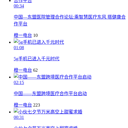
00:34
中国—东盟医院管理合作论坛:乘智慧医疗东风 搭健康合
作平台
橙一电台
10
01:08
5g手机已进入千元时代
橙一电台
62
02:15
中国——东盟跨境医疗合作平台启动
橙一电台
223
00:31