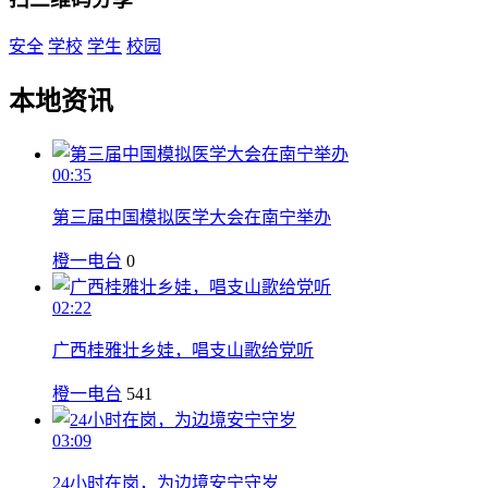
安全
学校
学生
校园
本地资讯
00:35
第三届中国模拟医学大会在南宁举办
橙一电台
0
02:22
广西桂雅壮乡娃，唱支山歌给党听
橙一电台
541
03:09
24小时在岗，为边境安宁守岁