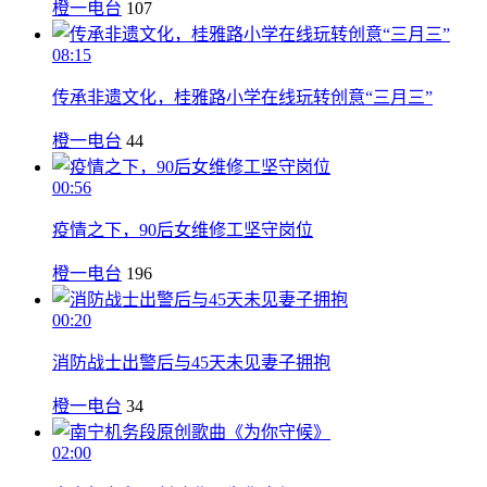
橙一电台
107
08:15
传承非遗文化，桂雅路小学在线玩转创意“三月三”
橙一电台
44
00:56
疫情之下，90后女维修工坚守岗位
橙一电台
196
00:20
消防战士出警后与45天未见妻子拥抱
橙一电台
34
02:00