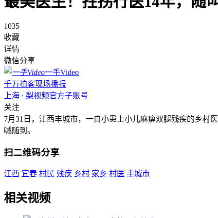
最美医生！拄拐行医14年，随
1035
收藏
详情
微信分享
一手Video
千万拍客现场播报
上海 · 梨视频官方子账号
关注
7月31日，江西丰城市，一自小患上小儿麻痹双腿残疾的乡村
喊随到。
扫二维码分享
江西
宜春
村民
残疾
乡村
家乡
村医
丰城市
相关视频