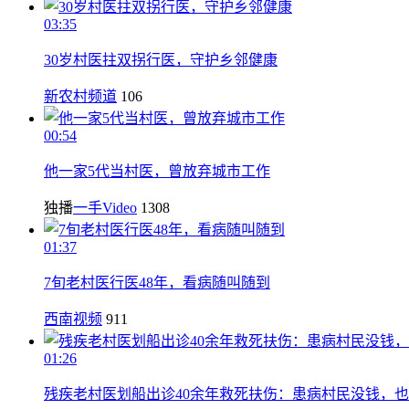
03:35
30岁村医拄双拐行医，守护乡邻健康
新农村频道
106
00:54
他一家5代当村医，曾放弃城市工作
独播
一手Video
1308
01:37
7旬老村医行医48年，看病随叫随到
西南视频
911
01:26
残疾老村医划船出诊40余年救死扶伤：患病村民没钱，