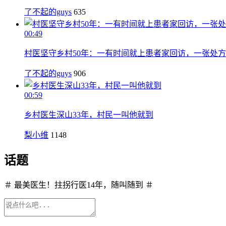
了不起的guys
635
00:49
村医坚守乡村50年：一有时间就上患者家回访，一张处方
了不起的guys
906
00:59
乡村医生深山33年，村民一叫他就到
梨小维
1148
话题
＃ 最美医生！拄拐行医14年，随叫随到 ＃