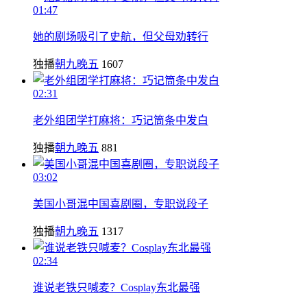
01:47
她的剧场吸引了史航，但父母劝转行
独播
朝九晚五
1607
02:31
老外组团学打麻将：巧记筒条中发白
独播
朝九晚五
881
03:02
美国小哥混中国喜剧圈，专职说段子
独播
朝九晚五
1317
02:34
谁说老铁只喊麦？Cosplay东北最强