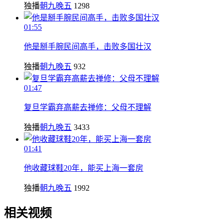
独播
朝九晚五
1298
01:55
他是掰手腕民间高手，击败多国壮汉
独播
朝九晚五
932
01:47
复旦学霸弃高薪去禅修：父母不理解
独播
朝九晚五
3433
01:41
他收藏球鞋20年，能买上海一套房
独播
朝九晚五
1992
相关视频