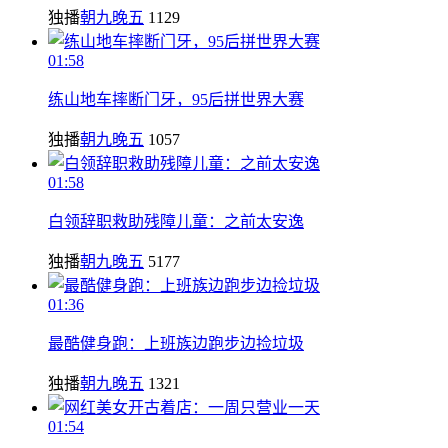
独播
朝九晚五
1129
01:58
练山地车摔断门牙，95后拼世界大赛
独播
朝九晚五
1057
01:58
白领辞职救助残障儿童：之前太安逸
独播
朝九晚五
5177
01:36
最酷健身跑：上班族边跑步边捡垃圾
独播
朝九晚五
1321
01:54