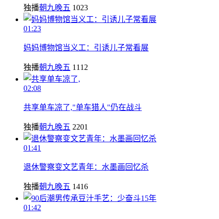
独播
朝九晚五
1023
01:23
妈妈博物馆当义工：引诱儿子常看展
独播
朝九晚五
1112
02:08
共享单车凉了,"单车猎人"仍在战斗
独播
朝九晚五
2201
01:41
退休警察变文艺青年：水墨画回忆杀
独播
朝九晚五
1416
01:42