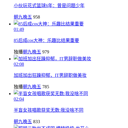
小伙玩花式篮球6年：曾是问题少年
朝九晚五
958
01:49
85后成cos大神：乐趣比结果重要
独播
朝九晚五
979
02:08
加班加出狂躁抑郁，IT男辞职做美妆
独播
朝九晚五
785
02:04
半盲女孩唱歌获奖无数:我没啥不同
朝九晚五
833