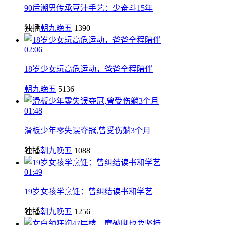
90后潮男传承豆汁手艺：少奋斗15年
独播
朝九晚五
1390
02:06
18岁少女玩高危运动，爸爸全程陪伴
朝九晚五
5136
01:48
滑板少年零失误夺冠,曾受伤躺3个月
独播
朝九晚五
1088
01:49
19岁女孩学烹饪：曾纠结读书和学艺
独播
朝九晚五
1256