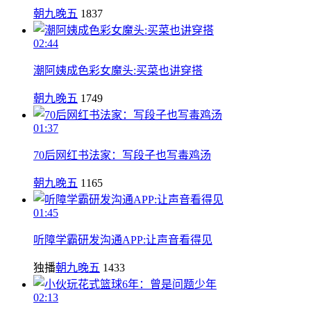
朝九晚五
1837
02:44
潮阿姨成色彩女魔头:买菜也讲穿搭
朝九晚五
1749
01:37
70后网红书法家：写段子也写毒鸡汤
朝九晚五
1165
01:45
听障学霸研发沟通APP:让声音看得见
独播
朝九晚五
1433
02:13