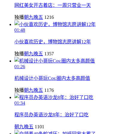
网红美女开古着店：一周只营业一天
独播
朝九晚五
1216
01:48
小伙喜欢历史，博物馆志愿讲解12年
独播
朝九晚五
1357
01:26
机械设计小哥玩Cos:圈内太多高颜值
独播
朝九晚五
1176
01:34
程序员办英语沙龙8年：治好了口吃
朝九晚五
1101