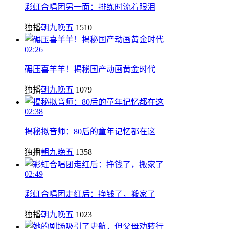
彩虹合唱团另一面：排练时流着眼泪
独播
朝九晚五
1510
02:26
碾压喜羊羊！揭秘国产动画黄金时代
独播
朝九晚五
1079
02:38
揭秘拟音师：80后的童年记忆都在这
独播
朝九晚五
1358
02:49
彩虹合唱团走红后：挣钱了，搬家了
独播
朝九晚五
1023