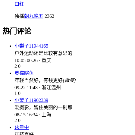
口红
独播
朝九晚五
2362
热门评论
小梨子11944165
户外运动还是比较有意思的
10-05 00:26 · 重庆
2
0
灵猫瞎鱼
年轻当然好，有钱更好
[微笑]
09-22 11:48 · 浙江温州
1
0
小梨子11902339
爱摄影，留住美丽的一刹那
08-15 16:34 · 上海
2
0
眩晕中
年轻真好