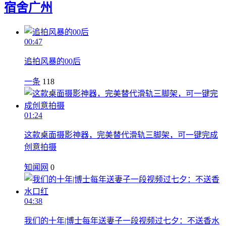
宿舍
广州
00:47
追拍风暴的00后
一条
118
01:24
这款桌面摄影神器，完美替代滑轨三脚架，可一键完成
创意拍摄
知闻网
0
04:38
我们的十年|博士每年送妻子一段视频过七夕：不送香水