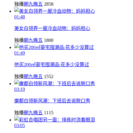
独播
朝九晚五
2858
01:48
美女白领养一屋冷血动物：妈妈担心
独播
朝九晚五
1800
01:49
他买200㎡豪宅囤潮品:花多少没算过
独播
朝九晚五
1552
03:19
魔都白领新风潮：下班后去说脱口秀
独播
朝九晚五
1115
03:05