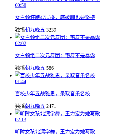
00:58
女白领狂跑47层楼，磨破脚也要坚持
独播
朝九晚五
3239
02:02
女白领组二次元舞团：宅舞不是暴露
独播
朝九晚五
586
01:44
盲校少年五战雅思，录取音乐名校
独播
朝九晚五
2471
02:13
听障女孩北漂学舞，王力宏为她写歌