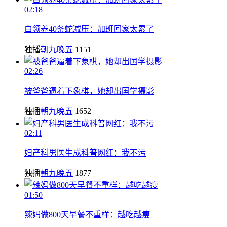
02:18
白领养40条蛇减压：加班回家太累了
独播
朝九晚五
1151
02:26
被爸爸逼着下象棋，她却出国学摄影
独播
朝九晚五
1652
02:11
妇产科男医生成科普网红：我不污
独播
朝九晚五
1877
01:50
辣妈做800天早餐不重样：越吃越瘦