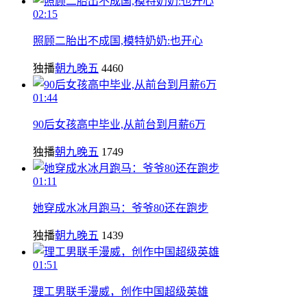
02:15
照顾二胎出不成国,模特奶奶:也开心
独播
朝九晚五
4460
01:44
90后女孩高中毕业,从前台到月薪6万
独播
朝九晚五
1749
01:11
她穿成水冰月跑马：爷爷80还在跑步
独播
朝九晚五
1439
01:51
理工男联手漫威，创作中国超级英雄