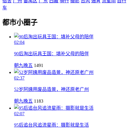
宿舍
广州
番禺区
广东
西藏
骑行
摄影
台风
通宵
流星雨
自行
车
都市小圈子
02:04
90后淘出玩具王国：填补父母的陪伴
朝九晚五
1491
02:37
52岁阿姨用废品造景，神还原老广州
朝九晚五
1183
02:07
95后追台风追流星雨：摄影就是生活