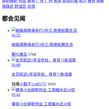
辞职撤职
创业
健身
广东
广州
焦虑
自我价值
收入
曼谷
高薪
海珠区
舒适区
白领
都会见闻
01:55
她每周跨海关打2份工:拒绝松散生活
朝九晚五
1768
01:00
女司机近1年没年检，身背73条违章
独播
小梨子11485757
1010
01:42
健身小伙辞职创业,工资缩水近10倍