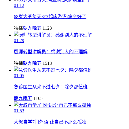
01:12
68岁大爷每天3点起床游泳:病全好了
独播
朝九晚五
1123
01:29
厨师转型讲解员：感谢别人的不理解
独播
朝九晚五
1513
01:05
急诊医生从来不过七夕：除夕都值班
朝九晚五
1165
01:53
大叔自学7门外语:让自己不那么孤独