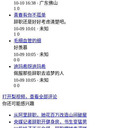
10-10 16:38 · 广东佛山
1
0
青春有你不孤单
辞职还是好好考虑清楚吧。
10-09 10:01 · 未知
1
0
毛细血管的细
好羡慕
10-09 10:05 · 未知
0
0
迪玛希呀迪玛希
佩服那些辞职去追梦的人
10-09 10:05 · 未知
0
0
打开梨视频，查看全部评论
你还可能感兴趣
从阿里辞职，她花百万改造山间破屋
央媒记者辞职开健身房，书生变猛男