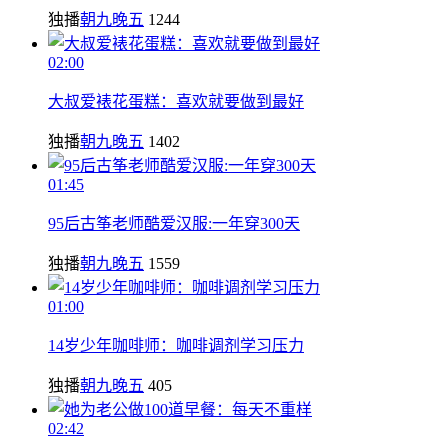
独播
朝九晚五
1244
02:00
大叔爱裱花蛋糕：喜欢就要做到最好
独播
朝九晚五
1402
01:45
95后古筝老师酷爱汉服:一年穿300天
独播
朝九晚五
1559
01:00
14岁少年咖啡师：咖啡调剂学习压力
独播
朝九晚五
405
02:42