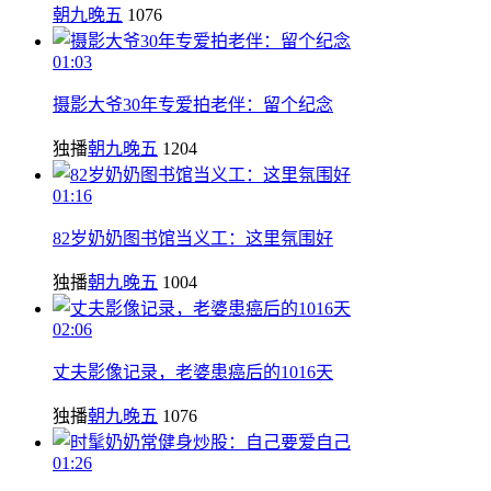
朝九晚五
1076
01:03
摄影大爷30年专爱拍老伴：留个纪念
独播
朝九晚五
1204
01:16
82岁奶奶图书馆当义工：这里氛围好
独播
朝九晚五
1004
02:06
丈夫影像记录，老婆患癌后的1016天
独播
朝九晚五
1076
01:26