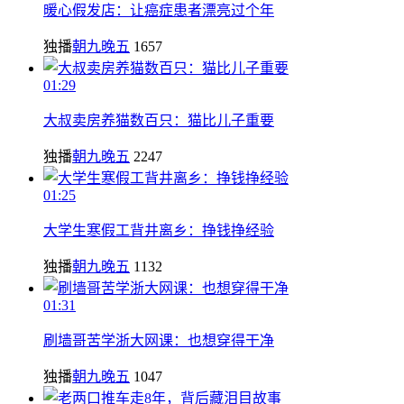
暖心假发店：让癌症患者漂亮过个年
独播
朝九晚五
1657
01:29
大叔卖房养猫数百只：猫比儿子重要
独播
朝九晚五
2247
01:25
大学生寒假工背井离乡：挣钱挣经验
独播
朝九晚五
1132
01:31
刷墙哥苦学浙大网课：也想穿得干净
独播
朝九晚五
1047