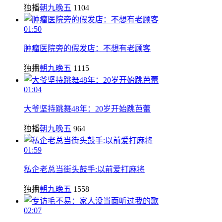
独播
朝九晚五
1104
01:50
肿瘤医院旁的假发店：不想有老顾客
独播
朝九晚五
1115
01:04
大爷坚持跳舞48年：20岁开始跳芭蕾
独播
朝九晚五
964
01:59
私企老总当街头鼓手:以前爱打麻将
独播
朝九晚五
1558
02:07