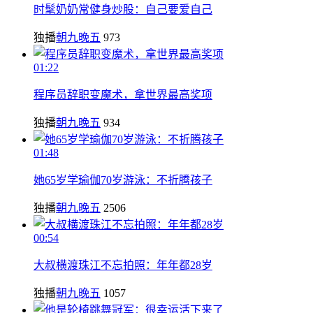
时髦奶奶常健身炒股：自己要爱自己
独播
朝九晚五
973
01:22
程序员辞职变魔术，拿世界最高奖项
独播
朝九晚五
934
01:48
她65岁学瑜伽70岁游泳：不折腾孩子
独播
朝九晚五
2506
00:54
大叔横渡珠江不忘拍照：年年都28岁
独播
朝九晚五
1057