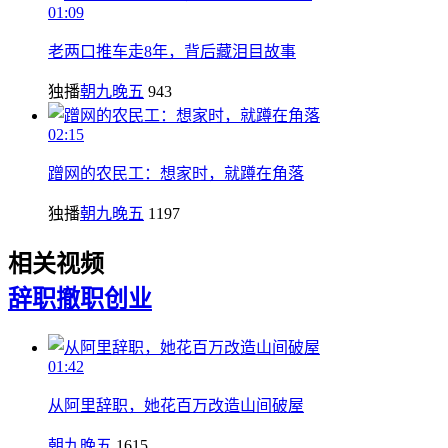
01:09
老两口推车走8年，背后藏泪目故事
独播
朝九晚五
943
02:15
蹭网的农民工：想家时，就蹲在角落
独播
朝九晚五
1197
相关视频
辞职撤职
创业
01:42
从阿里辞职，她花百万改造山间破屋
朝九晚五
1615