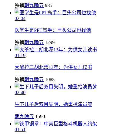
独播
朝九晚五
985
02:04
医学生是PPT高手：巨头公司也找他
独播
朝九晚五
1299
01:19
大爷拉二胡北漂13年：为供女儿读书
独播
朝九晚五
1088
02:40
生下儿子后双目失明，她重拾演员梦
朝九晚五
1590
01:51