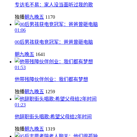
专访毛不易：家人没当面听过我的歌
独播
朝九晚五
1170
01:06
00后男孩获电竞冠军：爸爸曾砸电脑
朝九晚五
1641
01:53
他带残障伙伴创业：我们都有梦想
独播
朝九晚五
1259
01:23
他辞职街头唱歌:希望父母给2年时间
独播
朝九晚五
1319