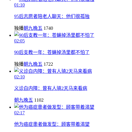
01:10
95后志愿者陪老人聊天：他们很孤独
独播
朝九晚五
1740
02:05
90后支教一年：苍蝇掉汤里都不怕了
独播
朝九晚五
1722
02:10
义诊白内障：曾有人骑2天马来看病
朝九晚五
1102
02:17
他为癌症患者做发型：顾客带着渴望