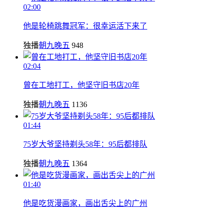
02:00
他是轮椅跳舞冠军：很幸运活下来了
独播
朝九晚五
948
02:04
曾在工地打工，他坚守旧书店20年
独播
朝九晚五
1136
01:44
75岁大爷坚持剃头58年：95后都排队
独播
朝九晚五
1364
01:40
他是吃货漫画家，画出舌尖上的广州