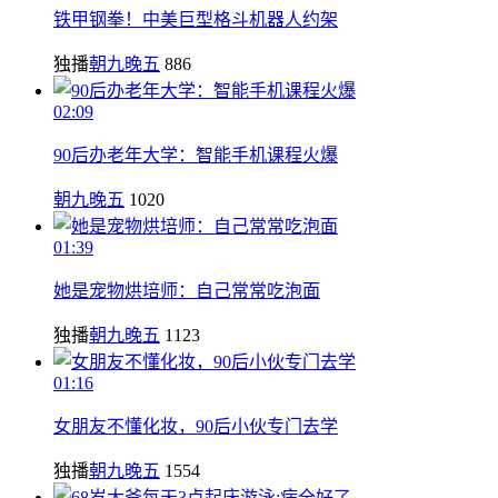
铁甲钢拳！中美巨型格斗机器人约架
独播
朝九晚五
886
02:09
90后办老年大学：智能手机课程火爆
朝九晚五
1020
01:39
她是宠物烘培师：自己常常吃泡面
独播
朝九晚五
1123
01:16
女朋友不懂化妆，90后小伙专门去学
独播
朝九晚五
1554