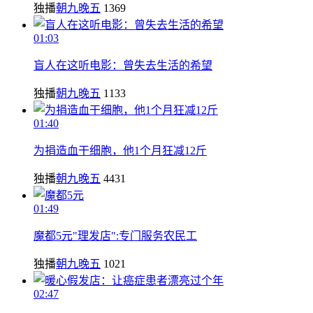
独播
朝九晚五
1369
01:03
盲人在这听电影：曾失去生活的希望
独播
朝九晚五
1133
01:40
为捐造血干细胞，他1个月狂减12斤
独播
朝九晚五
4431
01:49
魔都5元"理发店":专门服务农民工
独播
朝九晚五
1021
02:47