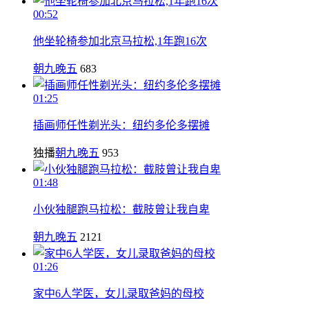
00:52
他坐轮椅参加北京马拉松,1年跑16次
朝九晚五
683
01:25
插画师任性剃光头：纽约多伦多摆摊
独播
朝九晚五
953
01:48
小伙独腿跑马拉松：截肢曾让我自卑
朝九晚五
2121
01:26
家中6人学医，女儿录取爸妈的母校