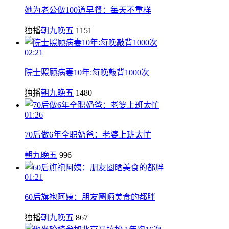
她为老公做100道早餐：每天不重样
独播
朝九晚五
1151
02:21
院士照顾病妻10年:每晚敲背1000次
独播
朝九晚五
1480
01:26
70后做6年全职奶爸：老婆上班太忙
朝九晚五
996
01:21
60后旗袍阿姨：朋友圈晒美食的都胖
独播
朝九晚五
867